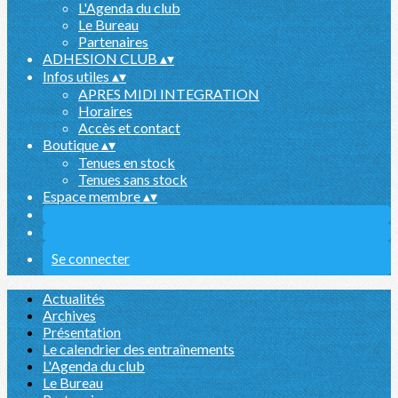
L'Agenda du club
Le Bureau
Partenaires
ADHESION CLUB
▴
▾
Infos utiles
▴
▾
APRES MIDI INTEGRATION
Horaires
Accès et contact
Boutique
▴
▾
Tenues en stock
Tenues sans stock
Espace membre
▴
▾
Se connecter
Actualités
Archives
Présentation
Le calendrier des entraînements
L'Agenda du club
Le Bureau