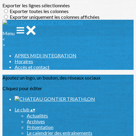
Exporter les lignes sélectionnées
Exporter toutes les colonnes
Exporter uniquement les colonnes affichées
Menu
<
>
APRES MIDI INTEGRATION
Horaires
Accès et contact
Ajoutez un logo, un bouton, des réseaux sociaux
Cliquez pour éditer
Le club
▴
▾
Actualités
Archives
Présentation
Le calendrier des entraînements